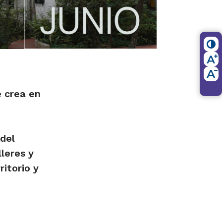
e crea en
del
lleres y
ritorio y