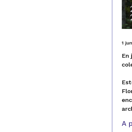
1 ju
En 
col
Est
Flo
enc
arc
​A 